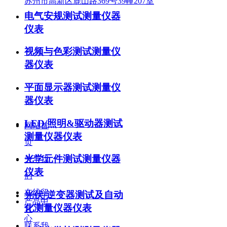
苏州市高新区鹿山路369号39幢207室
电气安规测试测量仪器
仪表
视频与色彩测试测量仪
器仪表
关注我们
平面显示器测试测量仪
器仪表
底部导航
LED/照明&驱动器测试
网站首
测量仪器仪表
页
光学元件测试测量仪器
关于我
仪表
们
在线留
光伏/逆变器测试及自动
产品中
化测量仪器仪表
言
心
联系我