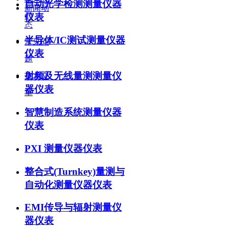
自动光学检测测量仪器
新闻动
们
仪表
态
半导体/IC测试测量仪器
常见问
仪表
题
射频及无线量测测量仪
技术文
器仪表
章
智慧制造系统测量仪器
仪表
PXI 测量仪器仪表
整合式(Turnkey)量测与
自动化测量仪器仪表
EMI传导与辐射测量仪
器仪表