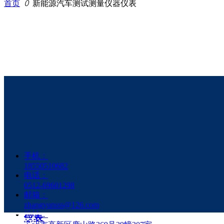
首页
ꄲ
新能源汽车测试测量仪器仪表
产品分类
电力电子测试测量仪器
仪表
新能源汽车测试测量仪
器仪表
手机：
18550510682
电池测试及自动化测量
电话：
仪器仪表
0512-69601298
邮箱：
被动元件测试测量仪器
zhangyunsss@126.com
地址：
仪表
联系方式