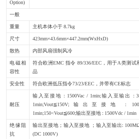
Option)
一般
重量
主机本体小于 8.7kg
尺寸
423mm×43.6mm×447.2mm(WxHxD)
散热
内部风扇强制风冷
电磁相
符合欧洲EMC 指令 89/336/EEC，用于A类测
容性
品
安全性
符合欧洲低压指令73/23/EEC，并带有CE标志
输入至接地 : 1500Vac / 1min;输入至输出 : 300
耐压
1min;Vout≦150V;输出至接地 : 1000
1min;150<Vout≦600;输出至接地 : 1500Vdc / 1min
绝缘阻
输出至接地；输入至接地 ；输入至输出: 100M
抗
(DC 1000V)