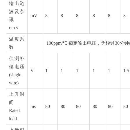
输出涟
波及杂
mV
8
8
8
8
8
8
讯
r.m.s.
温度系
100ppm/℃ 额定输出电压，为经过30分
数
侦测补
偿电压
V
1
1
1
1
1
1.5
(single
wire)
上升时
间
ms
80
80
80
80
80
80
Rated
load
上升时