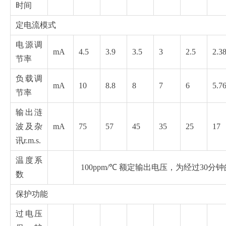
时间
定电流模式
电源调
mA
4.5
3.9
3.5
3
2.5
2.3
节率
负载调
mA
10
8.8
8
7
6
5.7
节率
输出涟
波及杂
mA
75
57
45
35
25
17
讯r.m.s.
温度系
100ppm/℃ 额定输出电压，为经过30分
数
保护功能
过电压