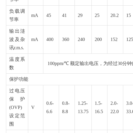
负载调
mA
45
41
29
25
20.2
15
节率
输出涟
波及杂
mA
400
360
240
200
152
12
讯r.m.s.
温度系
100ppm/℃ 额定输出电压，为经过30分
数
保护功能
过电压
保护
0.6-
0.8-
1.25-
1.5-
2.0-
3.0
(OVP)
V
6.6
8.8
13.75
16.5
22.0
33.
设定范
围