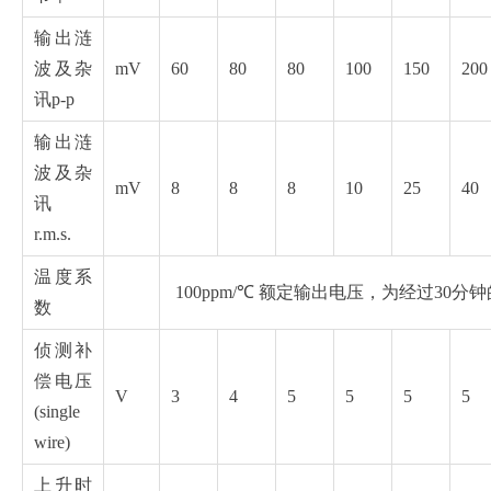
输出涟
波及杂
mV
60
80
80
100
150
200
讯p-p
输出涟
波及杂
mV
8
8
8
10
25
40
讯
r.m.s.
温度系
100ppm/℃ 额定输出电压，为经过30分
数
侦测补
偿电压
V
3
4
5
5
5
5
(single
wire)
上升时