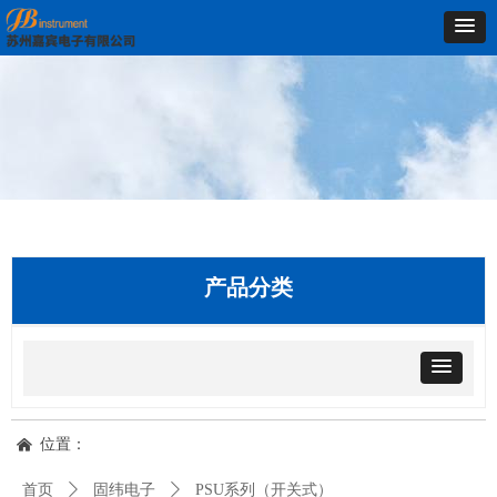
产品分类
位置：
낀
首页
ꄲ
固纬电子
ꄲ
PSU系列（开关式）