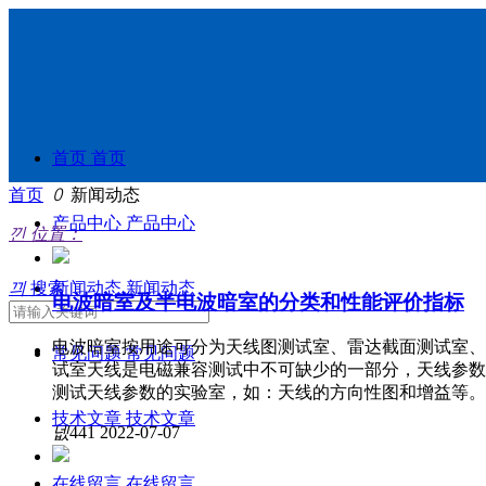
首页
首页
首页
ꄲ
新闻动态
产品中心
产品中心
낀
位置：
끠
搜索
新闻动态
新闻动态
电波暗室及半电波暗室的分类和性能评价指标
电波暗室按用途可分为天线图测试室、雷达截面测试室、电
常见问题
常见问题
试室天线是电磁兼容测试中不可缺少的一部分，天线参数
测试天线参数的实验室，如：天线的方向性图和增益等。
技术文章
技术文章
넶
441
2022-07-07
在线留言
在线留言