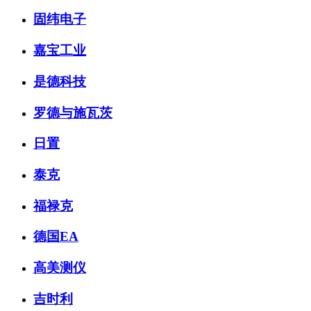
固纬电子
嘉宝工业
是德科技
罗德与施瓦茨
日置
泰克
福禄克
德国EA
高美测仪
吉时利