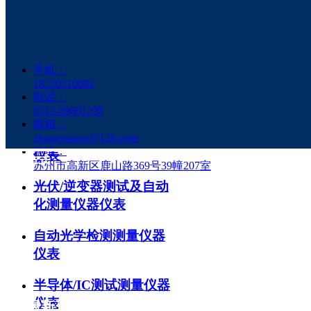
器仪表
平面显示器测试测量仪
器仪表
手机：
18550510682
LED/照明&驱动器测试
电话：
测量仪器仪表
0512-69601298
邮箱：
光学元件测试测量仪器
zhangyunsss@126.com
地址：
仪表
联系方式
苏州市高新区鹿山路369号39幢207室
光伏/逆变器测试及自动
化测量仪器仪表
自动光学检测测量仪器
仪表
关注我们
半导体/IC测试测量仪器
仪表
最新资讯