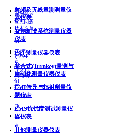
底部导航
射频及无线量测测量仪
网站首
新闻动态
器仪表
页
常见问题
技术文章
智慧制造系统测量仪器
关于我
仪表
们
在线留
PXI 测量仪器仪表
产品中
言
整合式(Turnkey)量测与
心
联系我
自动化测量仪器仪表
新闻动
们
态
EMI传导与辐射测量仪
器仪表
常见问
题
EMS抗扰度测试测量仪
器仪表
技术文
章
其他测量仪器仪表