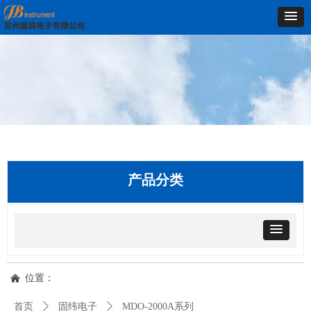
产品分类
位置：
낀
首页
ꄲ
固纬电子
ꄲ
MDO-2000A系列