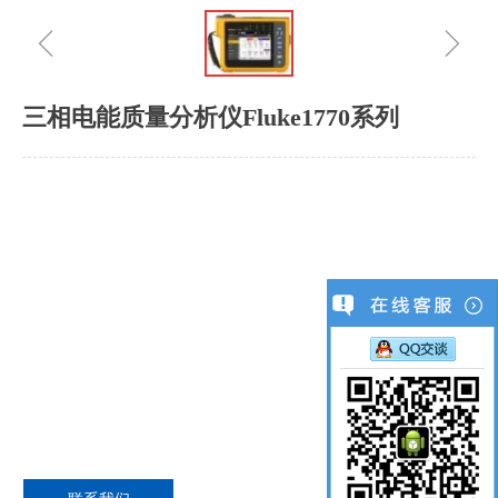
ꁆ
ꁇ
三相电能质量分析仪Fluke1770系列