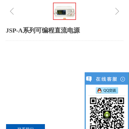
ꁆ
ꁇ
JSP-A系列可编程直流电源